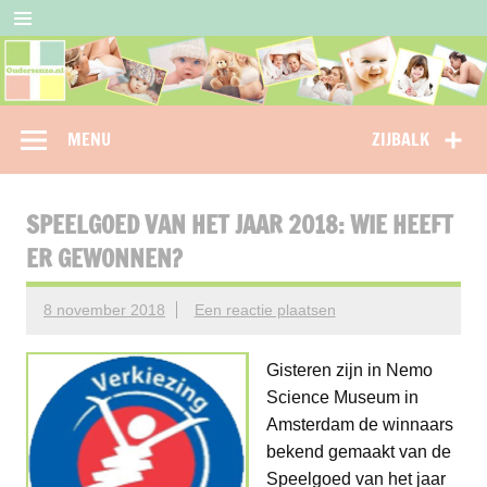
Doorgaan
naar
inhoud
Oudersenzo
omdat je als ouder niet alleen wil staan…
MENU
ZIJBALK
SPEELGOED VAN HET JAAR 2018: WIE HEEFT
ER GEWONNEN?
8 november 2018
Een reactie plaatsen
Gisteren zijn in Nemo
Science Museum in
Amsterdam de winnaars
bekend gemaakt van de
Speelgoed van het jaar