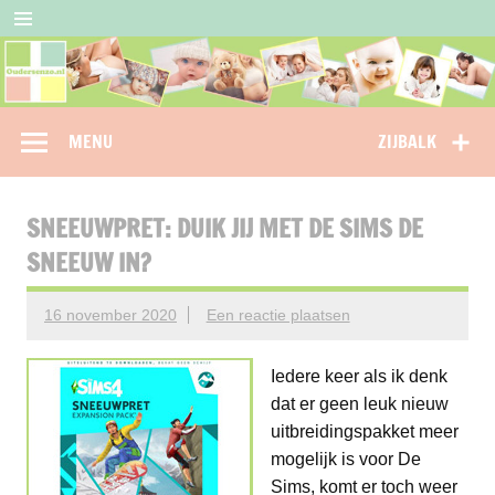
Doorgaan
naar
inhoud
Oudersenzo
omdat je als ouder niet alleen wil staan…
MENU
ZIJBALK
SNEEUWPRET: DUIK JIJ MET DE SIMS DE
SNEEUW IN?
16 november 2020
Een reactie plaatsen
Iedere keer als ik denk
dat er geen leuk nieuw
uitbreidingspakket meer
mogelijk is voor De
Sims, komt er toch weer