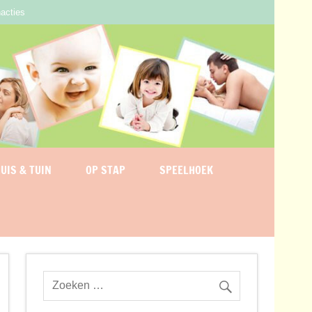
acties
UIS & TUIN
OP STAP
SPEELHOEK