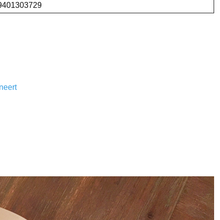
9401303729
neert