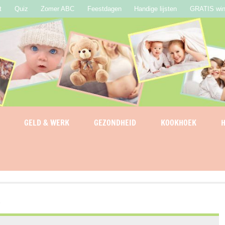
t
Quiz
Zomer ABC
Feestdagen
Handige lijsten
GRATIS win
GELD & WERK
GEZONDHEID
KOOKHOEK
H