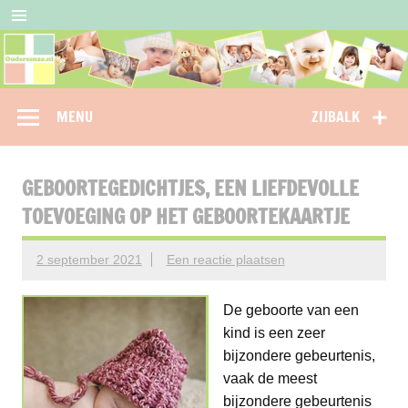
Doorgaan
naar
inhoud
Oudersenzo
omdat je als ouder niet alleen wil staan…
MENU
ZIJBALK
GEBOORTEGEDICHTJES, EEN LIEFDEVOLLE
TOEVOEGING OP HET GEBOORTEKAARTJE
2 september 2021
Een reactie plaatsen
De geboorte van een
kind is een zeer
bijzondere gebeurtenis,
vaak de meest
bijzondere gebeurtenis