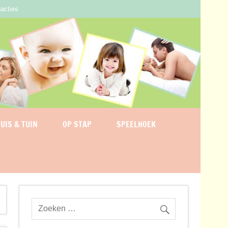
acties
UIS & TUIN
OP STAP
SPEELHOEK