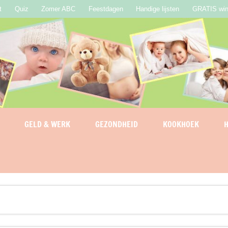
t
Quiz
Zomer ABC
Feestdagen
Handige lijsten
GRATIS win
GELD & WERK
GEZONDHEID
KOOKHOEK
H