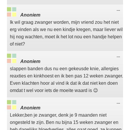
Wisse
...
deze
Anoniem
meta
Ik wil graag zwanger worden, mijn vriend zou het niet
erg vinden als we nu een kindje kregen, maar liever wil
hij nog wachten, moet ik het lot nou een handje helpen
of niet?
Wisse
...
deze
Anoniem
meta
slappen banden dus nu een gekeusde knie, allergies
reaxties en kinkhoest en ik ben pas 12 weken zwanger.
Even klachten hoor al vind ik dat ik dat niet ken doen
omdat t wel voor iets de moeite waard is 😉
Wisse
...
deze
Anoniem
meta
Lekker,ben je zwanger, denk je 9 maanden niet
ongesteld te zijn. Ben nu bijna 15 weken zwanger en
heb dagelijks bloedverlies, alles gaat goed, ze kunnen