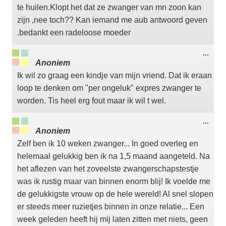
te huilen.Klopt het dat ze zwanger van mn zoon kan
zijn ,nee toch?? Kan iemand me aub antwoord geven
.bedankt een radeloose moeder
Wisse
...
deze
Anoniem
meta
Ik wil zo graag een kindje van mijn vriend. Dat ik eraan
loop te denken om "per ongeluk" expres zwanger te
worden. Tis heel erg fout maar ik wil t wel.
Wisse
...
deze
Anoniem
meta
Zelf ben ik 10 weken zwanger... In goed overleg en
helemaal gelukkig ben ik na 1,5 maand aangeteld. Na
het aflezen van het zoveelste zwangerschapstestje
was ik rustig maar van binnen enorm blij! Ik voelde me
de gelukkigste vrouw op de hele wereld! Al snel slopen
er steeds meer ruzietjes binnen in onze relatie... Een
week geleden heeft hij mij laten zitten met niets, geen