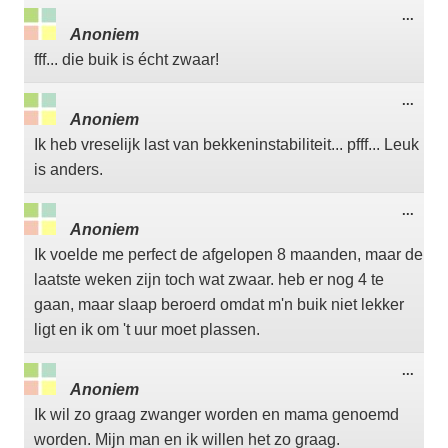
Wisse
...
deze
Anoniem
meta
fff... die buik is écht zwaar!
Wisse
...
deze
Anoniem
meta
Ik heb vreselijk last van bekkeninstabiliteit... pfff... Leuk
is anders.
Wisse
...
deze
Anoniem
meta
Ik voelde me perfect de afgelopen 8 maanden, maar de
laatste weken zijn toch wat zwaar. heb er nog 4 te
gaan, maar slaap beroerd omdat m'n buik niet lekker
ligt en ik om 't uur moet plassen.
Wisse
...
deze
Anoniem
meta
Ik wil zo graag zwanger worden en mama genoemd
worden. Mijn man en ik willen het zo graag.