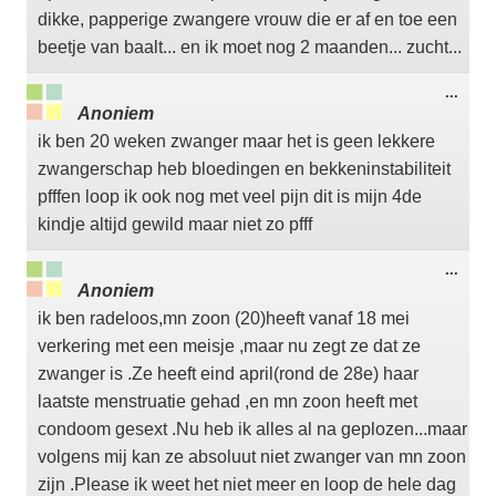
dikke, papperige zwangere vrouw die er af en toe een
beetje van baalt... en ik moet nog 2 maanden... zucht...
Wisse
...
deze
Anoniem
meta
ik ben 20 weken zwanger maar het is geen lekkere
zwangerschap heb bloedingen en bekkeninstabiliteit
pfffen loop ik ook nog met veel pijn dit is mijn 4de
kindje altijd gewild maar niet zo pfff
Wisse
...
deze
Anoniem
meta
ik ben radeloos,mn zoon (20)heeft vanaf 18 mei
verkering met een meisje ,maar nu zegt ze dat ze
zwanger is .Ze heeft eind april(rond de 28e) haar
laatste menstruatie gehad ,en mn zoon heeft met
condoom gesext .Nu heb ik alles al na geplozen...maar
volgens mij kan ze absoluut niet zwanger van mn zoon
zijn .Please ik weet het niet meer en loop de hele dag