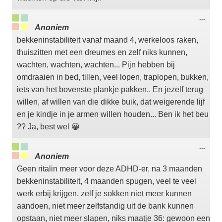
Wisse
...
deze
Anoniem
meta
bekkeninstabiliteit vanaf maand 4, werkeloos raken,
thuiszitten met een dreumes en zelf niks kunnen,
wachten, wachten, wachten... Pijn hebben bij
omdraaien in bed, tillen, veel lopen, traplopen, bukken,
iets van het bovenste plankje pakken.. En jezelf terug
willen, af willen van die dikke buik, dat weigerende lijf
en je kindje in je armen willen houden... Ben ik het beu
?? Ja, best wel 😀
Wisse
...
deze
Anoniem
meta
Geen ritalin meer voor deze ADHD-er, na 3 maanden
bekkeninstabiliteit, 4 maanden spugen, veel te veel
werk erbij krijgen, zelf je sokken niet meer kunnen
aandoen, niet meer zelfstandig uit de bank kunnen
opstaan, niet meer slapen, niks maatje 36: gewoon een