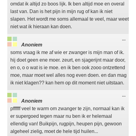
omdat ik altijd zo boos lijk. Ik ben altijd moe en overal
last van. Dan is het pijn in mijn rug of kan ik niet
slapen. Het wordt me soms allemaal te veel, maar weet
niet wat ik hieraan kan doen.
Wisse
...
deze
Anoniem
meta
soms vraag ik me af wie er zwanger is mijn man of ik.
hij doet geen ene moer. zeurt, en sjagerijnt maar door,
en o, o o wat is ie moe. en ik ben ook zooo ontzettend
moe, maar moet wel alles nog even doen. en dan mag
ik niet klagen?? kan hem op dit moment niet uitstaan.
Wisse
...
deze
Anoniem
meta
pffffff veel te warm om zwanger te zijn, normaal kan ik
er supergoed tegen maar nu ben ik er helemaal
ellendig van! Buikpijn, rugpijn, heupen pijn, gewoon
algeheel zielig, moet de hele tijd huilen...