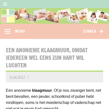
Doorgaan
naar
inhoud
Oudersenzo
omdat je als ouder niet alleen wil staan…
MENU
ZIJBALK
EEN ANONIEME KLAAGMUUR, OMDAT
IEDEREEN WEL EENS ZIJN HART WIL
LUCHTEN
8 juli 2017
Een anonieme
klaagmuur
. Of je nou zwanger bent, net
bent bevallen, een peuter, schoolkind of puber hebt
rondlopen, soms is het moederschap of vaderschap net
niet wat je ervan had verwacht.