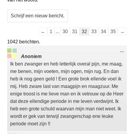
Navigatie
←
1
...
30
31
32
33
34
35
→
door
1042 berichten.
de
Wisse
...
gastenboek-
deze
Anoniem
meta
lijst
Ik ben zwanger en heb letterlijk overal pijn, me maag,
me benen, mijn voeten, mijn ogen, mijn rug. En dan
heb ik nog geen geld ! Een grote brok ellende voel ik
mij. Heb zware last van maagpijn en maagzuur. Me
enige troost is me lieve man en ik vetrouw op de Heer
dat deze ellendige periode in me leven verdwijnt. Ik
heb een grote schuld waarvan mijn man niet weet. Ik
wordt er gek van terwijl zwangerschap ene leuke
periode moet zijn !!