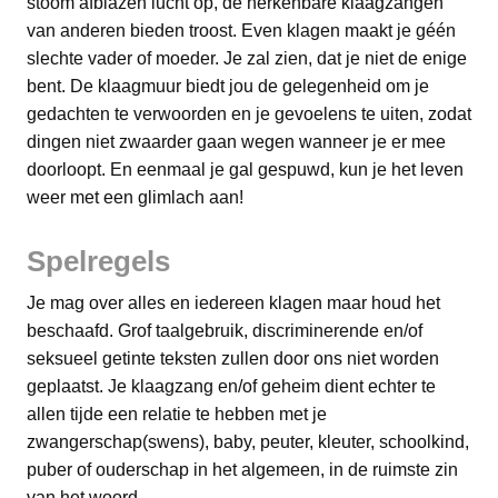
stoom afblazen lucht op, de herkenbare klaagzangen
van anderen bieden troost. Even klagen maakt je géén
slechte vader of moeder. Je zal zien, dat je niet de enige
bent. De klaagmuur biedt jou de gelegenheid om je
gedachten te verwoorden en je gevoelens te uiten, zodat
dingen niet zwaarder gaan wegen wanneer je er mee
doorloopt. En eenmaal je gal gespuwd, kun je het leven
weer met een glimlach aan!
Spelregels
Je mag over alles en iedereen klagen maar houd het
beschaafd. Grof taalgebruik, discriminerende en/of
seksueel getinte teksten zullen door ons niet worden
geplaatst. Je klaagzang en/of geheim dient echter te
allen tijde een relatie te hebben met je
zwangerschap(swens), baby, peuter, kleuter, schoolkind,
puber of ouderschap in het algemeen, in de ruimste zin
van het woord.