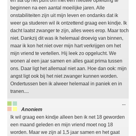
en sta op het punt om met een nieuwe opleiding te
beginnen na een aantal moeilijke jaren. Alle
onstabiliteiten zijn uit mijn leven en ondanks dat ik
weer ga studeren wil ik ontzettend graag een kindje. Ik
dacht laatst zwanger te zijn, alles wees erop. Maar toch
niet. Dankzij dit was ik helemaal droevig van binnen,
maar ik kon het niet over mijn hart verkrijgen om het
mijn vriend te vertellen. Hij leek zo opgelucht. We
wonen al een jaar samen en alles gaat prima tussen
ons. Daar ligt het allemaal niet aan. Hoe dan ook: mijn
angst ligt ook bij het niet zwanger kunnen worden.
Ondertussen ben ik alweer helemaal in paniek en in
tranen....
Wisse
...
deze
Anoniem
meta
Ik wil graag een kindje alleen ben ik net 18 geworden
een maand geleden en mijn vriend moet nog 18
worden. Maar we zijn al 1,5 jaar samen en het gaat