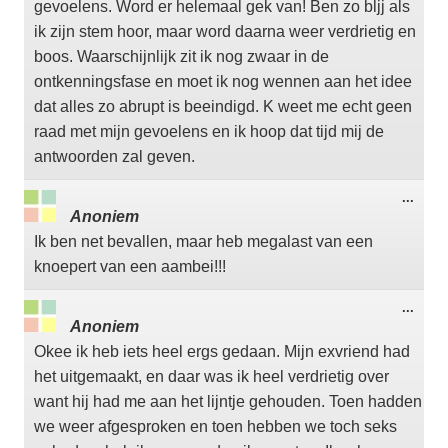
gevoelens. Word er helemaal gek van! Ben zo bljj als
ik zijn stem hoor, maar word daarna weer verdrietig en
boos. Waarschijnlijk zit ik nog zwaar in de
ontkenningsfase en moet ik nog wennen aan het idee
dat alles zo abrupt is beeindigd. K weet me echt geen
raad met mijn gevoelens en ik hoop dat tijd mij de
antwoorden zal geven.
Wisse
...
deze
Anoniem
meta
Ik ben net bevallen, maar heb megalast van een
knoepert van een aambei!!!
Wisse
...
deze
Anoniem
meta
Okee ik heb iets heel ergs gedaan. Mijn exvriend had
het uitgemaakt, en daar was ik heel verdrietig over
want hij had me aan het lijntje gehouden. Toen hadden
we weer afgesproken en toen hebben we toch seks