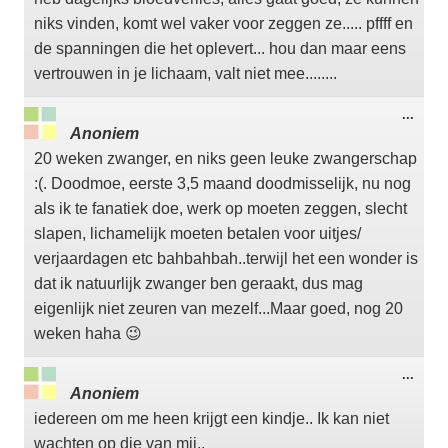
niks vinden, komt wel vaker voor zeggen ze..... pffff en
de spanningen die het oplevert... hou dan maar eens
vertrouwen in je lichaam, valt niet mee........
Wisse
...
deze
Anoniem
meta
20 weken zwanger, en niks geen leuke zwangerschap
:(. Doodmoe, eerste 3,5 maand doodmisselijk, nu nog
als ik te fanatiek doe, werk op moeten zeggen, slecht
slapen, lichamelijk moeten betalen voor uitjes/
verjaardagen etc bahbahbah..terwijl het een wonder is
dat ik natuurlijk zwanger ben geraakt, dus mag
eigenlijk niet zeuren van mezelf...Maar goed, nog 20
weken haha 😉
Wisse
...
deze
Anoniem
meta
iedereen om me heen krijgt een kindje.. Ik kan niet
wachten op die van mij..