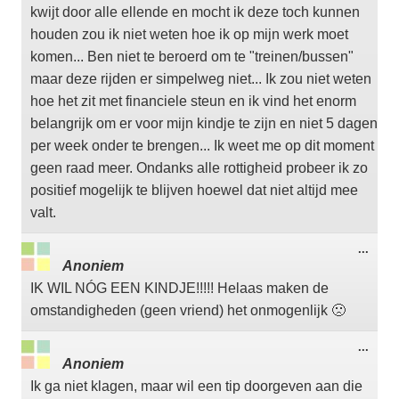
kwijt door alle ellende en mocht ik deze toch kunnen
houden zou ik niet weten hoe ik op mijn werk moet
komen... Ben niet te beroerd om te "treinen/bussen"
maar deze rijden er simpelweg niet... Ik zou niet weten
hoe het zit met financiele steun en ik vind het enorm
belangrijk om er voor mijn kindje te zijn en niet 5 dagen
per week onder te brengen... Ik weet me op dit moment
geen raad meer. Ondanks alle rottigheid probeer ik zo
positief mogelijk te blijven hoewel dat niet altijd mee
valt.
Wisse
...
deze
Anoniem
meta
IK WIL NÓG EEN KINDJE!!!!! Helaas maken de
omstandigheden (geen vriend) het onmogenlijk 🙁
Wisse
...
deze
Anoniem
meta
Ik ga niet klagen, maar wil een tip doorgeven aan die