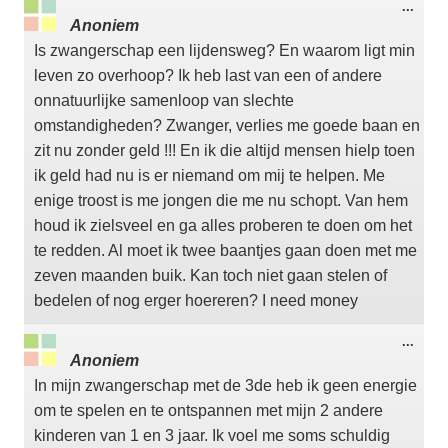
Wisse
...
deze
Anoniem
meta
Is zwangerschap een lijdensweg? En waarom ligt min
leven zo overhoop? Ik heb last van een of andere
onnatuurlijke samenloop van slechte
omstandigheden? Zwanger, verlies me goede baan en
zit nu zonder geld !!! En ik die altijd mensen hielp toen
ik geld had nu is er niemand om mij te helpen. Me
enige troost is me jongen die me nu schopt. Van hem
houd ik zielsveel en ga alles proberen te doen om het
te redden. Al moet ik twee baantjes gaan doen met me
zeven maanden buik. Kan toch niet gaan stelen of
bedelen of nog erger hoereren? I need money
Wisse
...
deze
Anoniem
meta
In mijn zwangerschap met de 3de heb ik geen energie
om te spelen en te ontspannen met mijn 2 andere
kinderen van 1 en 3 jaar. Ik voel me soms schuldig