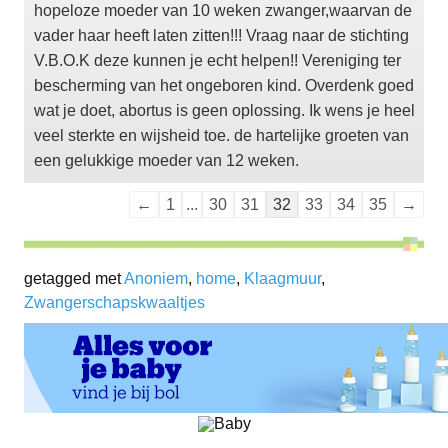
hopeloze moeder van 10 weken zwanger,waarvan de
vader haar heeft laten zitten!!! Vraag naar de stichting
V.B.O.K deze kunnen je echt helpen!! Vereniging ter
bescherming van het ongeboren kind. Overdenk goed
wat je doet, abortus is geen oplossing. Ik wens je heel
veel sterkte en wijsheid toe. de hartelijke groeten van
een gelukkige moeder van 12 weken.
Navigatie
←
1
...
30
31
32
33
34
35
→
door
de
getagged met
Anoniem
gastenboek-
,
home
,
Klaagmuur
,
Zwangerschapskwaaltjes
lijst