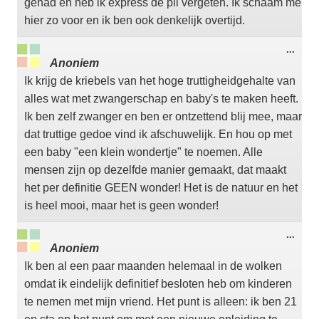
gehad en heb ik express de pil vergeten. Ik schaam me
hier zo voor en ik ben ook denkelijk overtijd.
Wisse
...
deze
Anoniem
meta
Ik krijg de kriebels van het hoge truttigheidgehalte van
alles wat met zwangerschap en baby's te maken heeft.
Ik ben zelf zwanger en ben er ontzettend blij mee, maar
dat truttige gedoe vind ik afschuwelijk. En hou op met
een baby "een klein wondertje" te noemen. Alle
mensen zijn op dezelfde manier gemaakt, dat maakt
het per definitie GEEN wonder! Het is de natuur en het
is heel mooi, maar het is geen wonder!
Wisse
...
deze
Anoniem
meta
Ik ben al een paar maanden helemaal in de wolken
omdat ik eindelijk definitief besloten heb om kinderen
te nemen met mijn vriend. Het punt is alleen: ik ben 21