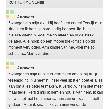
ROTHORMONEN!!!!
Wisse
...
deze
Anoniem
meta
Zwanger van mijn ex... Hij heeft een ander! Terwijl mijn
kindje en ik hem zo hard nodig hebben, ligt hij bij zijn
nieuwe vriendin. Voel me zo alleen en in de steek
gelaten. Alle hoop op een mooie toekomst is op dit
moment vervlogen. Arm kindje van me, voel me zo
schuldig... Mamaverdriet.
Wisse
...
deze
Anoniem
meta
Zwanger en mijn relatie is verbroken omdat hij al 1jr
vreemdging. Nu heeft hij heel veel spijt en doet er alles
aan om alles beter te maken. K vertrouw hem niet meer
maar tegelijkertijd mis ik hem en hou ik van hem. Ik kan
en wil niet met hem meer samen zijn om wat hij heeft
gedaan. Maar ik snap niks van mijn verwarde