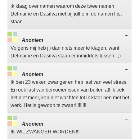
meta
ik klaag over namen waarom deze twee namen
Delmaine en Dasilva niet bij jullie in de namen lijst
staan.
Wisse
...
deze
Anoniem
meta
Volgens mij heb jij dan niets meer te klagen, want
Delmaine en Dasilva staan er inmiddels tussen...;)
Wisse
...
deze
Anoniem
meta
Ik ben 23 weken zwanger en heb last van veel stress,
En ook last van bemoeienissen van buiten af! Ik trek
het niet meer, kan niet wachten tot ik klaar ben met het
werk. Het is gewoon te zwaar!!!!!!!!!
Wisse
...
deze
Anoniem
meta
IK WIL ZWANGER WORDEN!!!!