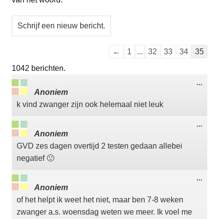
Navigatie
←
1
...
32
33
34
35
door
1042 berichten.
de
Wisse
...
gastenboek-
deze
Anoniem
meta
lijst
k vind zwanger zijn ook helemaal niet leuk
Wisse
...
deze
Anoniem
meta
GVD zes dagen overtijd 2 testen gedaan allebei
negatief 🙁
Wisse
...
deze
Anoniem
meta
of het helpt ik weet het niet, maar ben 7-8 weken
zwanger a.s. woensdag weten we meer. Ik voel me