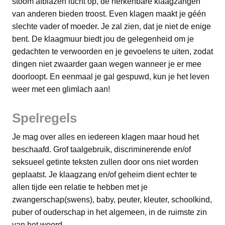
stoom afblazen lucht op, de herkenbare klaagzangen
van anderen bieden troost. Even klagen maakt je géén
slechte vader of moeder. Je zal zien, dat je niet de enige
bent. De klaagmuur biedt jou de gelegenheid om je
gedachten te verwoorden en je gevoelens te uiten, zodat
dingen niet zwaarder gaan wegen wanneer je er mee
doorloopt. En eenmaal je gal gespuwd, kun je het leven
weer met een glimlach aan!
Spelregels
Je mag over alles en iedereen klagen maar houd het
beschaafd. Grof taalgebruik, discriminerende en/of
seksueel getinte teksten zullen door ons niet worden
geplaatst. Je klaagzang en/of geheim dient echter te
allen tijde een relatie te hebben met je
zwangerschap(swens), baby, peuter, kleuter, schoolkind,
puber of ouderschap in het algemeen, in de ruimste zin
van het woord.