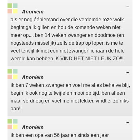
Wisse
...
deze
Anoniem
meta
als er nog ééniemand over die verdomde roze wolk
begint ga ik gillen en hou de komende weken niet
meer op.... ben 14 weken zwanger en doodmoe (en
nogsteeds misselijk) zelfs de trap op lopen is me te
veel terwijl ik met een niet zwanger lichaam de hele
wereld kan hebben.IK VIND HET NIET LEUK ZO!!!
Wisse
...
deze
Anoniem
meta
ik ben 7 weken zwanger en voel me alles behalve blij,
begin ik ook nog te twijfelen mooi op tijd, ben alleen
maar verdrietig en voel me niet lekker. vindt er zo niks
aan!!
Wisse
...
deze
Anoniem
meta
ik ben een opa van 56 jaar en sinds een jaar