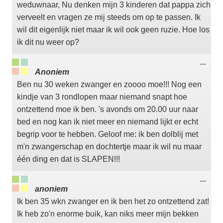
weduwnaar, Nu denken mijn 3 kinderen dat pappa zich
verveelt en vragen ze mij steeds om op te passen. Ik
wil dit eigenlijk niet maar ik wil ook geen ruzie. Hoe los
ik dit nu weer op?
Wisse
...
deze
Anoniem
meta
Ben nu 30 weken zwanger en zoooo moe!!! Nog een
kindje van 3 rondlopen maar niemand snapt hoe
ontzettend moe ik ben. 's avonds om 20.00 uur naar
bed en nog kan ik niet meer en niemand lijkt er echt
begrip voor te hebben. Geloof me: ik ben dolblij met
m'n zwangerschap en dochtertje maar ik wil nu maar
één ding en dat is SLAPEN!!!
Wisse
...
deze
anoniem
meta
Ik ben 35 wkn zwanger en ik ben het zo ontzettend zat!
Ik heb zo'n enorme buik, kan niks meer mijn bekken