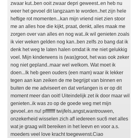
zwaar kut..ben ooit zwaar depri geweest..en heb nu
weer het gevoel dit langzaam te worden..het zijn hele
heftige rot momenten...kan mijn vriend niet zien stoor
me an alles hoe die kijkt, praat, denkt, alles maak me
zorgen over van alles en nog wat..ik wil genieten zoals
ik vier weken gelden nog kan..ben zelfs zo bang dat ik
denk het weg te laten halen omdat ik me niet gelukkig
voel. Mijn kinderwens is (was)groot, het was ook zeker
nog niet gepland..maar wel welkom. Wat moet ik
doen...Ik heb geen ouders (een mam) waar ik lekker
tegen aan kan zeiken de me begrijpt van binnen en
buiten de me adviseert en dat verlangen is er op dit
moment meer dan ooit! Uiteindelijk zet ik door maar wil
genieten..ik was zo op de goede weg met mijn
gevoel..en nu! pffffffff twijfels,angst,wantrouwen,
onzekerheid wisselen zich af! iedereen suc6 met alles
wat je graag wilt bereiken in het leevn en voor a.s.
moeders veel love kracht toegewenst.Ciao