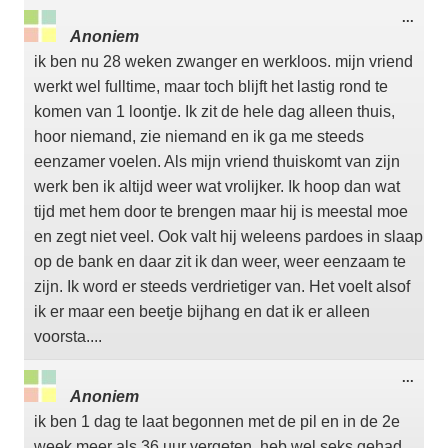
Wisse
...
deze
Anoniem
meta
ik ben nu 28 weken zwanger en werkloos. mijn vriend
werkt wel fulltime, maar toch blijft het lastig rond te
komen van 1 loontje. Ik zit de hele dag alleen thuis,
hoor niemand, zie niemand en ik ga me steeds
eenzamer voelen. Als mijn vriend thuiskomt van zijn
werk ben ik altijd weer wat vrolijker. Ik hoop dan wat
tijd met hem door te brengen maar hij is meestal moe
en zegt niet veel. Ook valt hij weleens pardoes in slaap
op de bank en daar zit ik dan weer, weer eenzaam te
zijn. Ik word er steeds verdrietiger van. Het voelt alsof
ik er maar een beetje bijhang en dat ik er alleen
voorsta....
Wisse
...
deze
Anoniem
meta
ik ben 1 dag te laat begonnen met de pil en in de 2e
week meer als 36 uur vergeten. heb wel seks gehad.