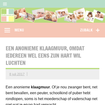
Doorgaan
naar
inhoud
Oudersenzo
omdat je als ouder niet alleen wil staan…
MENU
ZIJBALK
EEN ANONIEME KLAAGMUUR, OMDAT
IEDEREEN WEL EENS ZIJN HART WIL
LUCHTEN
8 juli 2017
Een anonieme
klaagmuur
. Of je nou zwanger bent, net
bent bevallen, een peuter, schoolkind of puber hebt
rondlopen, soms is het moederschap of vaderschap net
niet wat je ervan had verwacht.