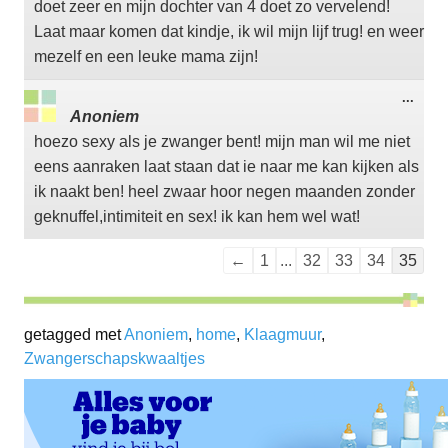
doet zeer en mijn dochter van 4 doet zo vervelend!
Laat maar komen dat kindje, ik wil mijn lijf trug! en weer
mezelf en een leuke mama zijn!
Wisse
...
deze
Anoniem
meta
hoezo sexy als je zwanger bent! mijn man wil me niet
eens aanraken laat staan dat ie naar me kan kijken als
ik naakt ben! heel zwaar hoor negen maanden zonder
geknuffel,intimiteit en sex! ik kan hem wel wat!
Navigatie
←
1
...
32
33
34
35
door
de
getagged met
Anoniem
,
home
gastenboek-
,
Klaagmuur
,
Zwangerschapskwaaltjes
lijst