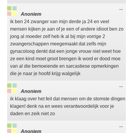
Wisse
...
deze
Anoniem
meta
ik ben 24 zwanger van mijn derde ja 24 en veel
mensen kijken je aan of je een of andere idioot ben zo
jong al moeder zelf heb ik al bij mijn vorrige 2
zwangerschappen meegemaakt dat zelfs mijn
gynacoloog denkt dat een jonge vrouw niet weet hoe
ze een kind moet groot brengen ik word er dood moe
van al die bemoeiende en sarcastiese opmerkingen
die je naar je hoofd krijg walgelijk
Wisse
...
deze
Anoniem
meta
ik klaag over het feit dat mensen om de stomste dingen
klagen! denk na en wees verantwoordelijk voor je
daden en zeik niet zo
Wisse
...
deze
Anoniem