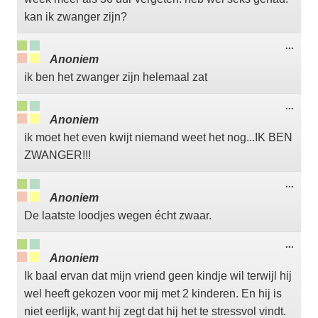
kan ik zwanger zijn?
Wisse
...
deze
Anoniem
meta
ik ben het zwanger zijn helemaal zat
Wisse
...
deze
Anoniem
meta
ik moet het even kwijt niemand weet het nog...IK BEN
ZWANGER!!!
Wisse
...
deze
Anoniem
meta
De laatste loodjes wegen écht zwaar.
Wisse
...
deze
Anoniem
meta
Ik baal ervan dat mijn vriend geen kindje wil terwijl hij
wel heeft gekozen voor mij met 2 kinderen. En hij is
niet eerlijk, want hij zegt dat hij het te stressvol vindt.