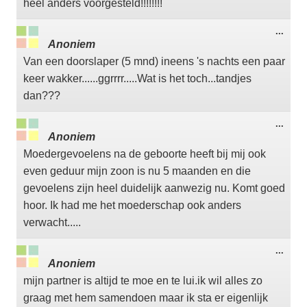
heel anders voorgesteld!!!!!!!!
Wisse
...
deze
Anoniem
meta
Van een doorslaper (5 mnd) ineens 's nachts een paar
keer wakker......ggrrrr.....Wat is het toch...tandjes
dan???
Wisse
...
deze
Anoniem
meta
Moedergevoelens na de geboorte heeft bij mij ook
even geduur mijn zoon is nu 5 maanden en die
gevoelens zijn heel duidelijk aanwezig nu. Komt goed
hoor. Ik had me het moederschap ook anders
verwacht.....
Wisse
...
deze
Anoniem
meta
mijn partner is altijd te moe en te lui.ik wil alles zo
graag met hem samendoen maar ik sta er eigenlijk