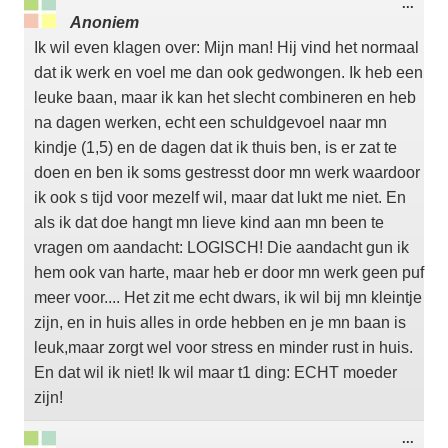
Wisse
...
deze
Anoniem
meta
Ik wil even klagen over: Mijn man! Hij vind het normaal
dat ik werk en voel me dan ook gedwongen. Ik heb een
leuke baan, maar ik kan het slecht combineren en heb
na dagen werken, echt een schuldgevoel naar mn
kindje (1,5) en de dagen dat ik thuis ben, is er zat te
doen en ben ik soms gestresst door mn werk waardoor
ik ook s tijd voor mezelf wil, maar dat lukt me niet. En
als ik dat doe hangt mn lieve kind aan mn been te
vragen om aandacht: LOGISCH! Die aandacht gun ik
hem ook van harte, maar heb er door mn werk geen puf
meer voor.... Het zit me echt dwars, ik wil bij mn kleintje
zijn, en in huis alles in orde hebben en je mn baan is
leuk,maar zorgt wel voor stress en minder rust in huis.
En dat wil ik niet! Ik wil maar t1 ding: ECHT moeder
zijn!
Wisse
...