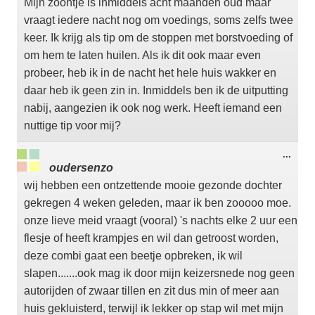
Mijn zoontje is inmiddels acht maanden oud maar
vraagt iedere nacht nog om voedings, soms zelfs twee
keer. Ik krijg als tip om de stoppen met borstvoeding of
om hem te laten huilen. Als ik dit ook maar even
probeer, heb ik in de nacht het hele huis wakker en
daar heb ik geen zin in. Inmiddels ben ik de uitputting
nabij, aangezien ik ook nog werk. Heeft iemand een
nuttige tip voor mij?
Wisse
...
deze
oudersenzo
meta
wij hebben een ontzettende mooie gezonde dochter
gekregen 4 weken geleden, maar ik ben zooooo moe.
onze lieve meid vraagt (vooral) 's nachts elke 2 uur een
flesje of heeft krampjes en wil dan getroost worden,
deze combi gaat een beetje opbreken, ik wil
slapen.......ook mag ik door mijn keizersnede nog geen
autorijden of zwaar tillen en zit dus min of meer aan
huis gekluisterd, terwijl ik lekker op stap wil met mijn