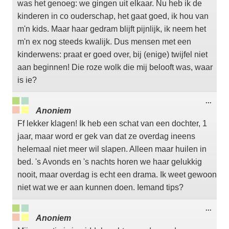
was het genoeg: we gingen uit elkaar. Nu heb ik de
kinderen in co ouderschap, het gaat goed, ik hou van
m'n kids. Maar haar gedram blijft pijnlijk, ik neem het
m'n ex nog steeds kwalijk. Dus mensen met een
kinderwens: praat er goed over, bij (enige) twijfel niet
aan beginnen! Die roze wolk die mij belooft was, waar
is ie?
Wisse
...
deze
Anoniem
meta
Ff lekker klagen! Ik heb een schat van een dochter, 1
jaar, maar word er gek van dat ze overdag ineens
helemaal niet meer wil slapen. Alleen maar huilen in
bed. 's Avonds en 's nachts horen we haar gelukkig
nooit, maar overdag is echt een drama. Ik weet gewoon
niet wat we er aan kunnen doen. Iemand tips?
Wisse
...
deze
Anoniem
meta