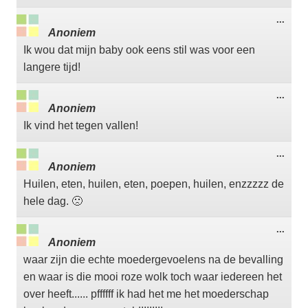
Wisse
...
deze
Anoniem
meta
Ik wou dat mijn baby ook eens stil was voor een
langere tijd!
Wisse
...
deze
Anoniem
meta
Ik vind het tegen vallen!
Wisse
...
deze
Anoniem
meta
Huilen, eten, huilen, eten, poepen, huilen, enzzzzz de
hele dag. 🙁
Wisse
...
deze
Anoniem
meta
waar zijn die echte moedergevoelens na de bevalling
en waar is die mooi roze wolk toch waar iedereen het
over heeft...... pffffff ik had het me het moederschap