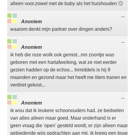
alleen voor.zowel met de baby als het huishouden 🙁
Wisse
...
deze
Anoniem
meta
waarom denkt mijn partner over dingen anders?
Wisse
...
deze
Anoniem
meta
ik heb die roze wolk ook gemist...mn zoontje was
geboren met een hartafweiking, wat ze niet eerder
gezien hadden op de echos... Inmiddels is hij 9
maanden en gezond maar het heeft me liters tranen en
verdriet gekost...
Wisse
...
deze
Anoniem
meta
ik wou dat ik leukere schoonouders had. ze bedoelen
van alles alleen maar goed. Maar onderhand is er
geen vraag die 'open' gesteld wordt, er zijn alleen maar
gebiedende wijs opdrachten aan mij. ik kreeg een touw