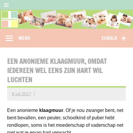
Doorgaan
naar
inhoud
Oudersenzo
omdat je als ouder niet alleen wil staan…
MENU
ZIJBALK
EEN ANONIEME KLAAGMUUR, OMDAT
IEDEREEN WEL EENS ZIJN HART WIL
LUCHTEN
8 juli 2017
Een anonieme
klaagmuur
. Of je nou zwanger bent, net
bent bevallen, een peuter, schoolkind of puber hebt
rondlopen, soms is het moederschap of vaderschap net
niet wat je ervan had verwacht.