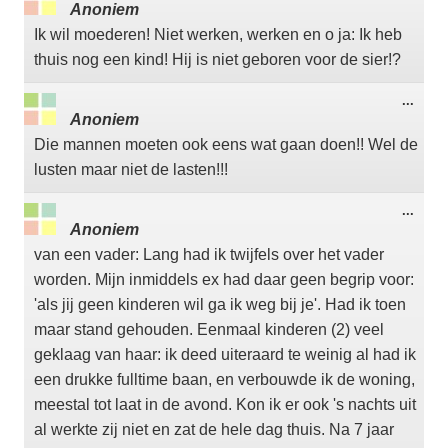
deze
Anoniem
meta
Ik wil moederen! Niet werken, werken en o ja: Ik heb
thuis nog een kind! Hij is niet geboren voor de sier!?
Wisse
...
deze
Anoniem
meta
Die mannen moeten ook eens wat gaan doen!! Wel de
lusten maar niet de lasten!!!
Wisse
...
deze
Anoniem
meta
van een vader: Lang had ik twijfels over het vader
worden. Mijn inmiddels ex had daar geen begrip voor:
'als jij geen kinderen wil ga ik weg bij je'. Had ik toen
maar stand gehouden. Eenmaal kinderen (2) veel
geklaag van haar: ik deed uiteraard te weinig al had ik
een drukke fulltime baan, en verbouwde ik de woning,
meestal tot laat in de avond. Kon ik er ook 's nachts uit
al werkte zij niet en zat de hele dag thuis. Na 7 jaar