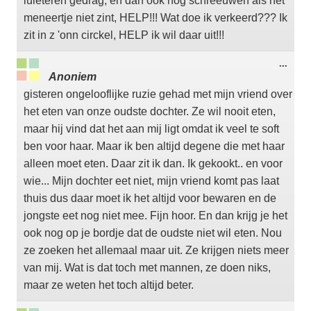
luieteren gedrag, en dan ook nog schreeuwen als het
meneertje niet zint, HELP!!! Wat doe ik verkeerd??? Ik
zit in z 'onn circkel, HELP ik wil daar uit!!!
Wisse
...
deze
Anoniem
meta
gisteren ongelooflijke ruzie gehad met mijn vriend over
het eten van onze oudste dochter. Ze wil nooit eten,
maar hij vind dat het aan mij ligt omdat ik veel te soft
ben voor haar. Maar ik ben altijd degene die met haar
alleen moet eten. Daar zit ik dan. Ik gekookt.. en voor
wie... Mijn dochter eet niet, mijn vriend komt pas laat
thuis dus daar moet ik het altijd voor bewaren en de
jongste eet nog niet mee. Fijn hoor. En dan krijg je het
ook nog op je bordje dat de oudste niet wil eten. Nou
ze zoeken het allemaal maar uit. Ze krijgen niets meer
van mij. Wat is dat toch met mannen, ze doen niks,
maar ze weten het toch altijd beter.