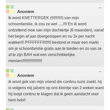
Wisse
...
deze
Anoniem
meta
Ik word KNETTERGEK (!!!!!!!!!!!) van mijn
schoonfamilie, ik zou ze wel .....!!!! En ik word
ontzettend moe van mijn dochtertje (6 maanden), vanaf
het begin af aan doorgeslapen en nu 3x per nacht
wakker!!! PFFFFFF!!!!!!!!! bestond er maar een markt
om je schoonfamilie gratis aan te bieden en zo van ze
af te zijn BAH wat een verschrikkelijke
mensen!!!!!!!!!!!!!!!!!!!!
Wisse
...
deze
Anoniem
meta
ik word gek van mijn vriend die continu ruzie zoekt. hij
is volgens mij jaloers op ons kleintje van 2 weken want
hij loopt continu te klagen dat ik geen aandacht voor
hem heb!!
Wisse