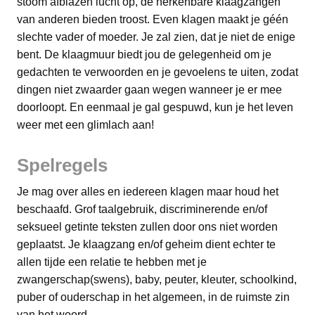
stoom afblazen lucht op, de herkenbare klaagzangen
van anderen bieden troost. Even klagen maakt je géén
slechte vader of moeder. Je zal zien, dat je niet de enige
bent. De klaagmuur biedt jou de gelegenheid om je
gedachten te verwoorden en je gevoelens te uiten, zodat
dingen niet zwaarder gaan wegen wanneer je er mee
doorloopt. En eenmaal je gal gespuwd, kun je het leven
weer met een glimlach aan!
Spelregels
Je mag over alles en iedereen klagen maar houd het
beschaafd. Grof taalgebruik, discriminerende en/of
seksueel getinte teksten zullen door ons niet worden
geplaatst. Je klaagzang en/of geheim dient echter te
allen tijde een relatie te hebben met je
zwangerschap(swens), baby, peuter, kleuter, schoolkind,
puber of ouderschap in het algemeen, in de ruimste zin
van het woord.