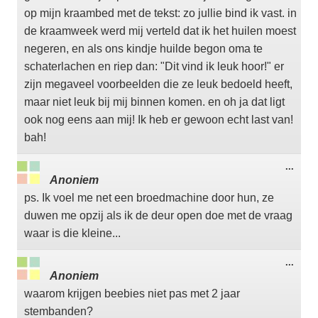
op mijn kraambed met de tekst: zo jullie bind ik vast. in
de kraamweek werd mij verteld dat ik het huilen moest
negeren, en als ons kindje huilde begon oma te
schaterlachen en riep dan: "Dit vind ik leuk hoor!" er
zijn megaveel voorbeelden die ze leuk bedoeld heeft,
maar niet leuk bij mij binnen komen. en oh ja dat ligt
ook nog eens aan mij! Ik heb er gewoon echt last van!
bah!
Wisse
...
deze
Anoniem
meta
ps. Ik voel me net een broedmachine door hun, ze
duwen me opzij als ik de deur open doe met de vraag
waar is die kleine...
Wisse
...
deze
Anoniem
meta
waarom krijgen beebies niet pas met 2 jaar
stembanden?