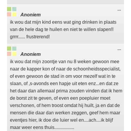
Wisse
...
deze
Anoniem
meta
ik wou dat mijn kind eens wat ging drinken in plaats
van de hele dag te huilen en niet te willen slapen!!
grrrr...... frustrerend!
Wisse
...
deze
Anoniem
meta
ik wou dat mijn zoontje van nu 8 weken gewoon mee
naar de kapper kon of naar de schoonheidsspecialist,
of even gewoon de stad in om voor mezelf wat in te
slaan, of ,s-avonds een hapje uit eten enz...en dat ze
het daar dan allemaal prima zouden vinden dat ik hem
de borst zit te geven, of even een poepluier moet
verschonen, of hem troost omdat hij huilt, ja en dat de
mensen die daar dan werken zeggen, geef hem maar
eventjes hier, ik doe die luier wel en....ach....ik blijf
maar weer eens thuis.................