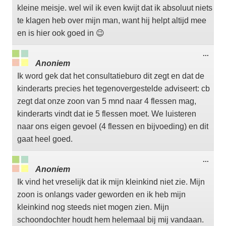
kleine meisje. wel wil ik even kwijt dat ik absoluut niets
te klagen heb over mijn man, want hij helpt altijd mee
en is hier ook goed in 😉
Wisse
...
deze
Anoniem
meta
Ik word gek dat het consultatieburo dit zegt en dat de
kinderarts precies het tegenovergestelde adviseert: cb
zegt dat onze zoon van 5 mnd naar 4 flessen mag,
kinderarts vindt dat ie 5 flessen moet. We luisteren
naar ons eigen gevoel (4 flessen en bijvoeding) en dit
gaat heel goed.
Wisse
...
deze
Anoniem
meta
Ik vind het vreselijk dat ik mijn kleinkind niet zie. Mijn
zoon is onlangs vader geworden en ik heb mijn
kleinkind nog steeds niet mogen zien. Mijn
schoondochter houdt hem helemaal bij mij vandaan.