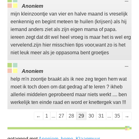
...
deze
Anoniem
meta
mijn kleinzoontje van vier en halve maand is vreselijk
eenkennig en begint meteen te huilen (krijsen) als hij
iemand anders ziet als zijn eigen mama of papa.
iereen zegt dat dit wel heel vroeg is maar het is wel erg
vervelend.zijn hier misschien tips voor,want zo is het
niet leuk meer als je oppasoma bent groetjes
Wisse
...
deze
Anoniem
meta
help m'n zoontje braakt als ik nee zeg tegen hem wat
moet ik toch doen om dat gedrag af te leren ? ikheb
allerlei middelen geprobeerd maar niets werkt .... ben
werkelijk ten einde raad en word er knettergek van !!!
Navigatie
←
1
...
27
28
29
30
31
...
35
→
door
de
getagged met
gastenboek-
Anoniem
,
home
,
Klaagmuur
,