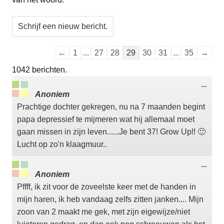
Navigatie
←
1
...
27
28
29
30
31
...
35
→
door
1042 berichten.
de
Wisse
...
gastenboek-
deze
Anoniem
meta
lijst
Prachtige dochter gekregen, nu na 7 maanden begint
papa depressief te mijmeren wat hij allemaal moet
gaan missen in zijn leven......Je bent 37! Grow Up!! 🙂
Lucht op zo'n klaagmuur..
Wisse
...
deze
Anoniem
meta
Pffff, ik zit voor de zoveelste keer met de handen in
mijn haren, ik heb vandaag zelfs zitten janken.... Mijn
zoon van 2 maakt me gek, met zijn eigewijze/niet