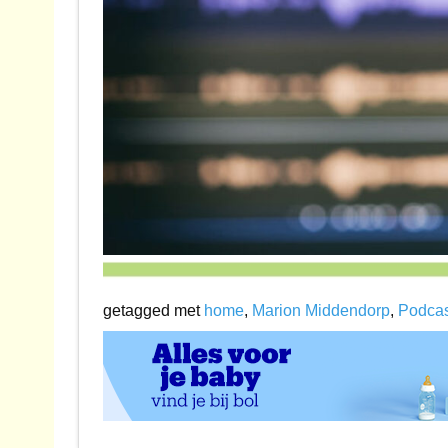
getagged met
home
,
Marion Middendorp
,
Podcas