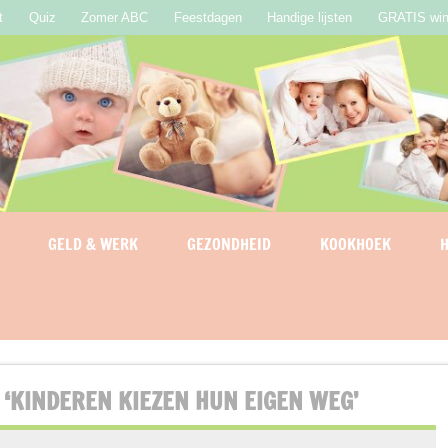
t
Quiz
Zomer ABC
Feestdagen
Handige lijsten
GRATIS win
GELD & WERK
GEZONDHEID
KOOKHOEK
H
‘KINDEREN KIEZEN HUN EIGEN WEG’