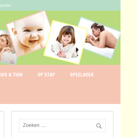
acties
UIS & TUIN
OP STAP
SPEELHOEK