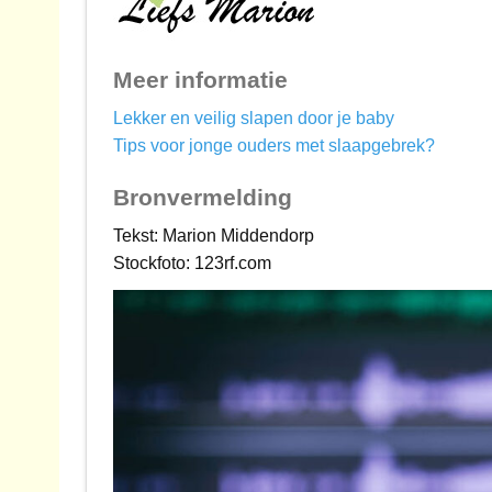
Meer informatie
Lekker en veilig slapen door je baby
Tips voor jonge ouders met slaapgebrek?
Bronvermelding
Tekst: Marion Middendorp
Stockfoto: 123rf.com