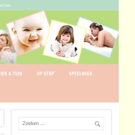
acties
UIS & TUIN
OP STAP
SPEELHOEK