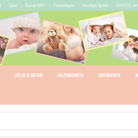
t
Quiz
Zomer ABC
Feestdagen
Handige lijsten
GRATIS win
GELD & WERK
GEZONDHEID
KOOKHOEK
H