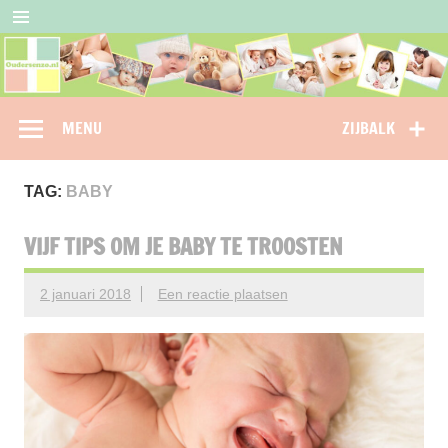
Doorgaan
naar
inhoud
Oudersenzo
omdat je als ouder niet alleen wil staan…
MENU
ZIJBALK
TAG:
BABY
VIJF TIPS OM JE BABY TE TROOSTEN
2 januari 2018
Een reactie plaatsen