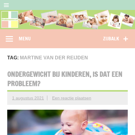
Doorgaan
naar
inhoud
Oudersenzo
omdat je als ouder niet alleen wil staan…
MENU
ZIJBALK
TAG:
MARTINE VAN DER REIJDEN
ONDERGEWICHT BIJ KINDEREN, IS DAT EEN
PROBLEEM?
1 augustus 2021
Een reactie plaatsen