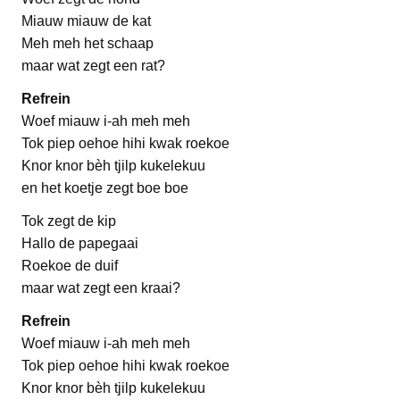
Miauw miauw de kat
Meh meh het schaap
maar wat zegt een rat?
Refrein
Woef miauw i-ah meh meh
Tok piep oehoe hihi kwak roekoe
Knor knor bèh tjilp kukelekuu
en het koetje zegt boe boe
Tok zegt de kip
Hallo de papegaai
Roekoe de duif
maar wat zegt een kraai?
Refrein
Woef miauw i-ah meh meh
Tok piep oehoe hihi kwak roekoe
Knor knor bèh tjilp kukelekuu