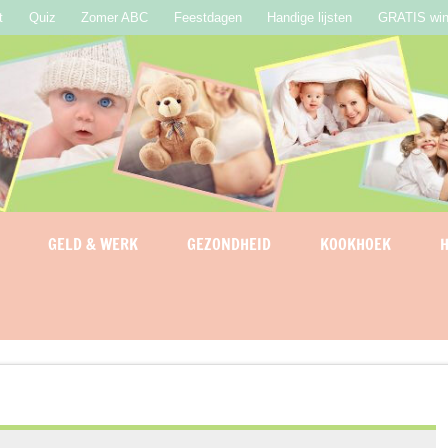
t
Quiz
Zomer ABC
Feestdagen
Handige lijsten
GRATIS win
GELD & WERK
GEZONDHEID
KOOKHOEK
H