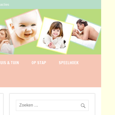
acties
UIS & TUIN
OP STAP
SPEELHOEK