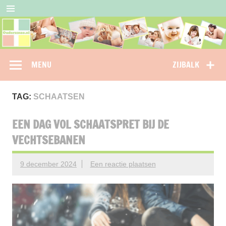
Doorgaan
naar
inhoud
Oudersenzo
omdat je als ouder niet alleen wil staan…
MENU
ZIJBALK
TAG:
SCHAATSEN
EEN DAG VOL SCHAATSPRET BIJ DE
VECHTSEBANEN
9 december 2024
Een reactie plaatsen