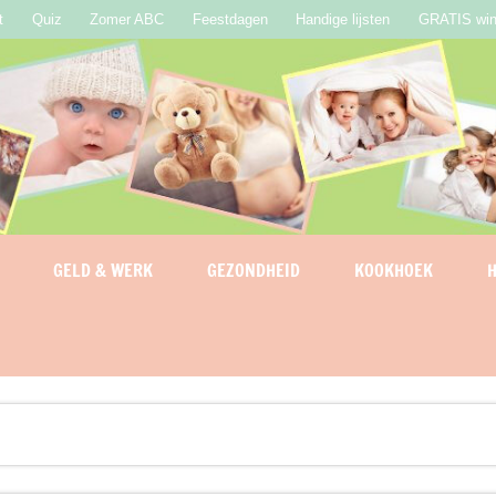
t
Quiz
Zomer ABC
Feestdagen
Handige lijsten
GRATIS win
GELD & WERK
GEZONDHEID
KOOKHOEK
H