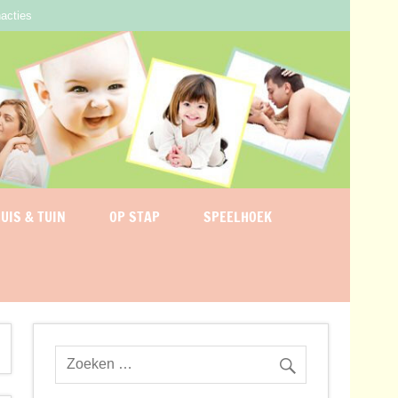
acties
UIS & TUIN
OP STAP
SPEELHOEK